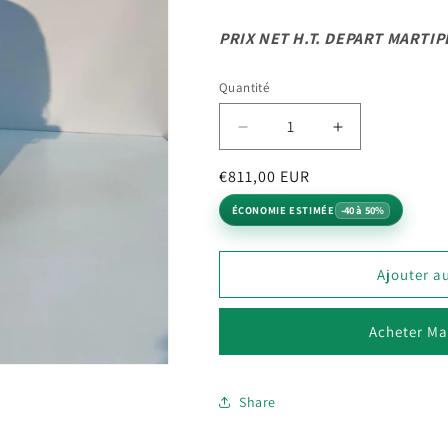
PRIX NET H.T. DEPART MARTIP
Quantité
Quantité
Réduire
Augmenter
la
la
Prix
Prix
€811,00 EUR
quantité
quantité
de
de
habituel
promotionnel
ÉCONOMIE ESTIMÉE
-40 à 50%
CHARGEUR
CHARGEUR
MORETTO
MORETTO
R6C42K3.VOCC
R6C42K3.V
Ajouter a
Acheter Ma
Share