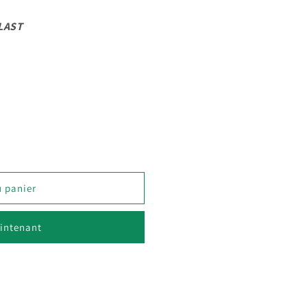
LAST
OCC
u panier
intenant