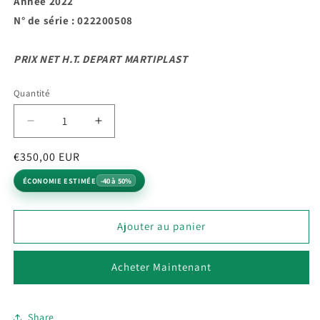
Année 2022
N° de série : 022200508
PRIX NET H.T. DEPART MARTIPLAST
Quantité
Quantité
Réduire
Augmenter
la
la
Prix
Prix
€350,00 EUR
quantité
quantité
de
de
habituel
promotionnel
ÉCONOMIE ESTIMÉE
-40 à 50%
CHARGEUR
CHARGEUR
MORETTO
MORETTO
VTM23V.VOCC
VTM23V.VOCC
Ajouter au panier
Acheter Maintenant
Share