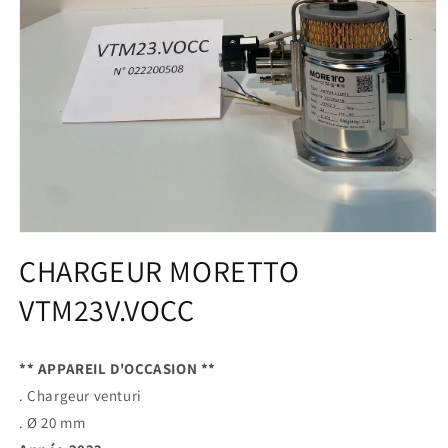
Ouvrir
le
CHARGEUR MORETTO
média
1
VTM23V.VOCC
dans
une
fenêtre
modale
** APPAREIL D'OCCASION **
. Chargeur venturi
. Ø 20 mm