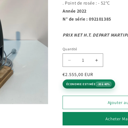
. Point de rosée : - 52°C
Année 2022
N° de série : 092101385
PRIX NET H.T. DEPART MARTIP
Quantité
Quantité
Réduire
Augmenter
la
la
Prix
Prix
€2.555,00 EUR
quantité
quantité
de
de
habituel
promotionnel
ÉCONOMIE ESTIMÉE
-30 à 40%
DESSICCATEUR
DESSICCAT
MORETTO
MORETTO
XD0TXW.VOCC
XD0TXW.VO
Ajouter a
Acheter Ma