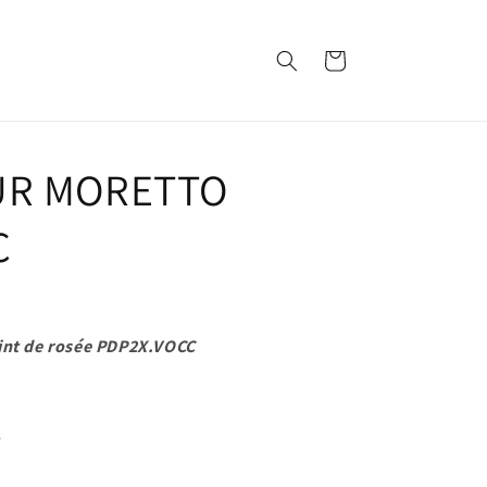
Panier
UR MORETTO
C
oint de rosée PDP2X.VOCC
e