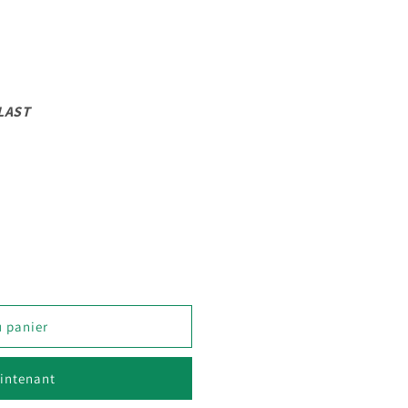
LAST
EUR
CC
u panier
intenant