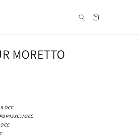
Panier
UR MORETTO
18 OCC
e PDP45XC.VOCC
 OCC
C