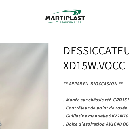
DESSICCATE
XD15W.VOCC
** APPAREIL D'OCCASION **
. Monté sur châssis réf. CRD15
. Contrôleur de point de rosé
. Guillotine manuelle SK22M70
. Boite d'aspiration AV1C40 OC