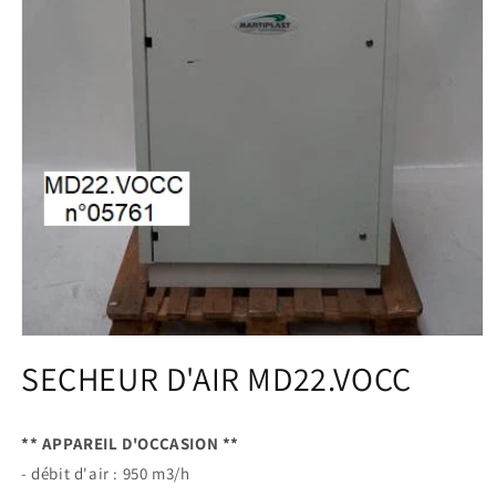
Ouvrir
le
SECHEUR D'AIR MD22.VOCC
média
1
dans
une
** APPAREIL D'OCCASION **
fenêtre
modale
- débit d'air : 950 m3/h