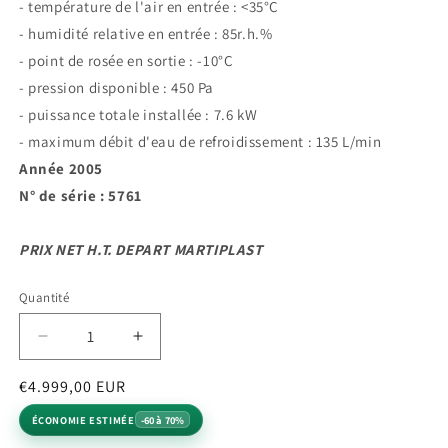
- température de l'air en entrée : <35°C
- humidité relative en entrée : 85r.h.%
- point de rosée en sortie : -10°C
- pression disponible : 450 Pa
- puissance totale installée : 7.6 kW
- maximum débit d'eau de refroidissement : 135 L/min
Année 2005
N° de série : 5761
PRIX NET H.T. DEPART MARTIPLAST
Quantité
Quantité
Réduire
Augmenter
la
la
Prix
Prix
€4.999,00 EUR
quantité
quantité
de
de
habituel
promotionnel
ÉCONOMIE ESTIMÉE
-60 à 70%
SECHEUR
SECHEUR