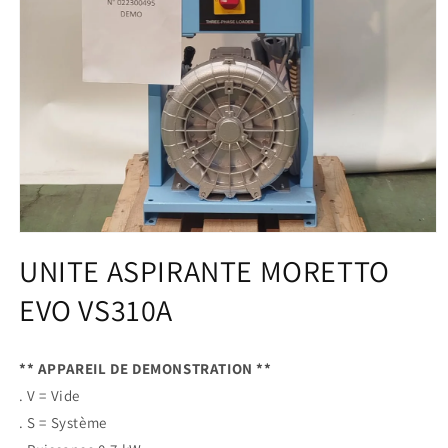
Ouvrir
le
UNITE ASPIRANTE MORETTO
média
1
EVO VS310A
dans
une
fenêtre
modale
** APPAREIL DE DEMONSTRATION **
. V = Vide
. S = Système