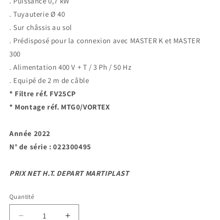
. Puissance 0,7 kW
. Tuyauterie Ø 40
. Sur châssis au sol
. Prédisposé pour la connexion avec MASTER K et MASTER
300
. Alimentation 400 V + T / 3 Ph / 50 Hz
. Equipé de 2 m de câble
* Filtre réf. FV25CP
* Montage réf. MTG0/VORTEX
Année 2022
N° de série : 022300495
PRIX NET H.T. DEPART MARTIPLAST
Quantité
Quantité
Réduire
Augmenter